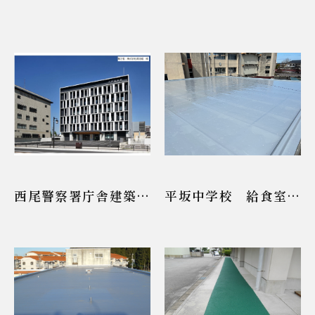
西尾警察署庁舎建築工
平坂中学校 給食室屋
事の内 塗装工事
根防水工事