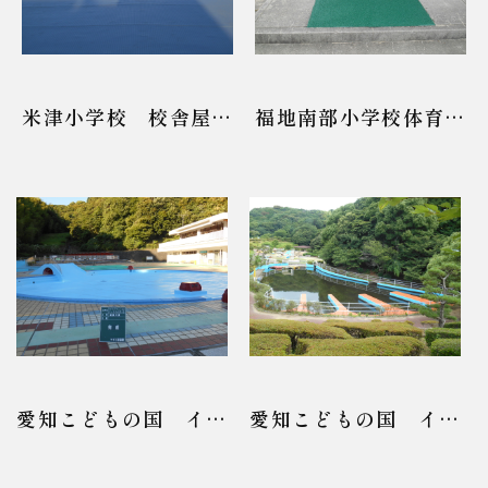
米津小学校 校舎屋上
福地南部小学校体育館
防水
渡り 床面
愛知こどもの国 イベ
愛知こどもの国 イカ
ント用プール
ダ池