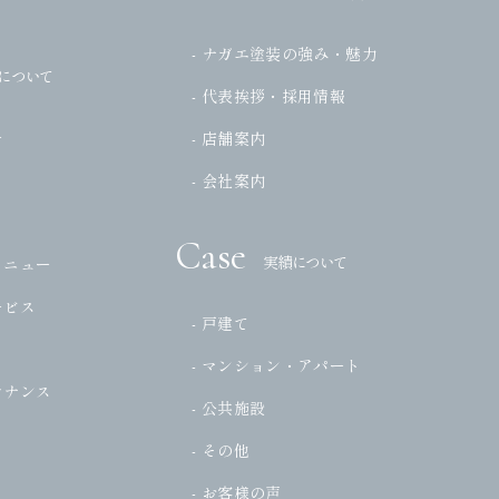
- ナガエ塗装の強み・魅力
について
- 代表挨拶・採用情報
ー
- 店舗案内
- 会社案内
Case
実績について
メニュー
ービス
- 戸建て
- マンション・アパート
テナンス
- 公共施設
- その他
- お客様の声