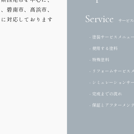
市、碧南市、高浜市、
Service
どに対応しております
サービス
- 塗装サービスメニュ
- 使用する塗料
- 特殊塗料
- リフォームサービス
- シミュレーションサ
- 完成までの流れ
- 保証とアフターメン