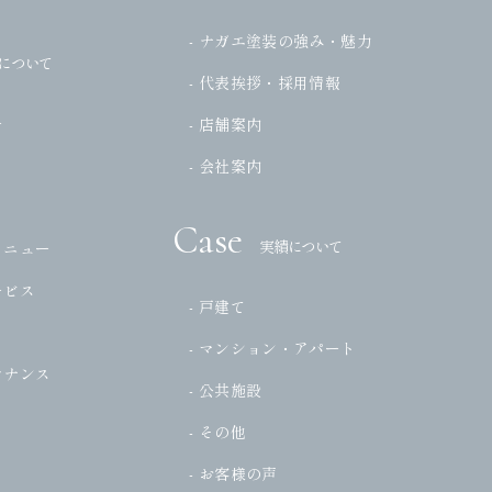
- ナガエ塗装の強み・魅力
について
- 代表挨拶・採用情報
ー
- 店舗案内
- 会社案内
Case
実績について
メニュー
ービス
- 戸建て
- マンション・アパート
テナンス
- 公共施設
- その他
- お客様の声