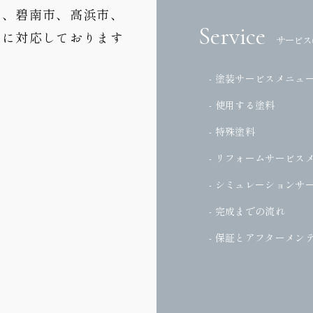
市、碧南市、高浜市、
Service
どに対応しております
サービス
- 塗装サービスメニュ
- 使用する塗料
- 特殊塗料
- リフォームサービス
- シミュレーションサ
- 完成までの流れ
- 保証とアフターメン